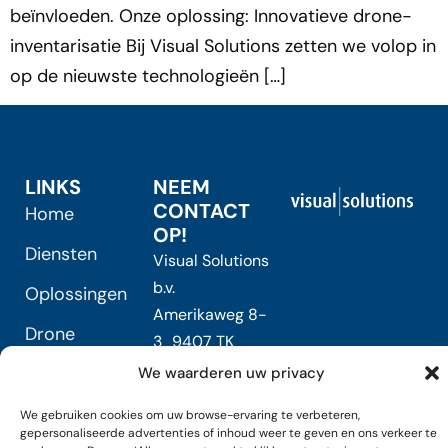
beïnvloeden. Onze oplossing: Innovatieve drone-
inventarisatie Bij Visual Solutions zetten we volop in
op de nieuwste technologieën […]
LINKS
NEEM
CONTACT
Home
OP!
Diensten
Visual Solutions
b.v.
Oplossingen
Amerikaweg 8-
Drone
3 9407 TK
inventarisatie
Assen
We waarderen uw privacy
050 3050044
Vacature
We gebruiken cookies om uw browse-ervaring te verbeteren,
info@visual-
gepersonaliseerde advertenties of inhoud weer te geven en ons verkeer te
Nieuws