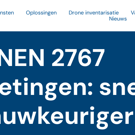
ensten
Oplossingen
Drone inventarisatie
V
Nieuws
 NEN 2767
tingen: sne
nauwkeuriger