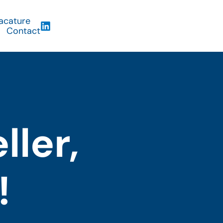
acature
Contact
ller,
!