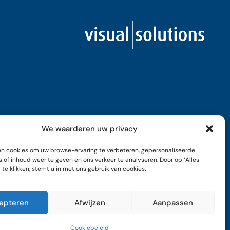
We waarderen uw privacy
n cookies om uw browse-ervaring te verbeteren, gepersonaliseerde
 of inhoud weer te geven en ons verkeer te analyseren. Door op ‘Alles
te klikken, stemt u in met ons gebruik van cookies.
epteren
Afwijzen
Aanpassen
Cookiebeleid