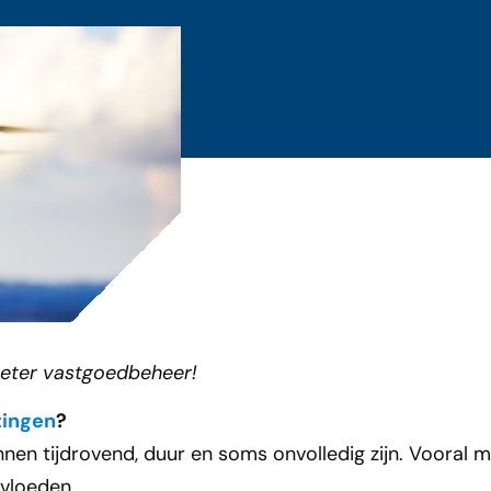
beter vastgoedbeheer!
tingen
?
 tijdrovend, duur en soms onvolledig zijn. Vooral moe
vloeden.