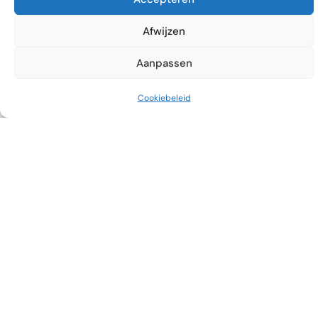
Afwijzen
Aanpassen
Cookiebeleid
Klik op onderstaande afbeeldingen
om deze te vergroten en een beter
beeld van de interface van ViOn-
Inspectie te zien.