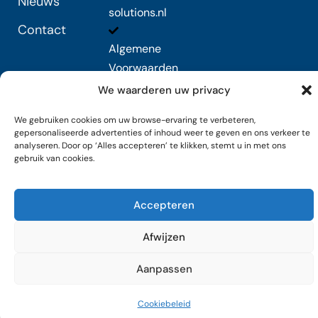
Nieuws
solutions.nl
Contact
Algemene
Voorwaarden
We waarderen uw privacy
We gebruiken cookies om uw browse-ervaring te verbeteren,
Copyright © 2025 Visual Solutions b.v.
gepersonaliseerde advertenties of inhoud weer te geven en ons verkeer te
analyseren. Door op ‘Alles accepteren’ te klikken, stemt u in met ons
gebruik van cookies.
Accepteren
Afwijzen
Aanpassen
Cookiebeleid