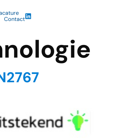
acature
Contact
hnologie
EN2767