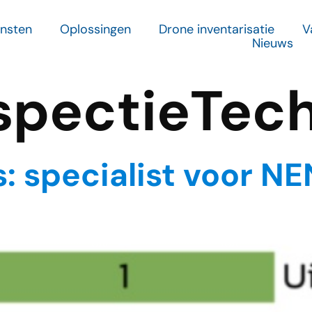
ensten
Oplossingen
Drone inventarisatie
V
Nieuws
spectieTec
s: specialist voor N
g