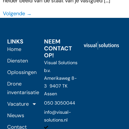
helder beeld van de staat van je vastgoed […]
Volgende
→
LINKS
NEEM
CONTACT
Home
OP!
Diensten
Visual Solutions
b.v.
Oplossingen
Amerikaweg 8-
Drone
3 9407 TK
inventarisatie
Assen
050 3050044
Vacature
info@visual-
Nieuws
solutions.nl
Contact